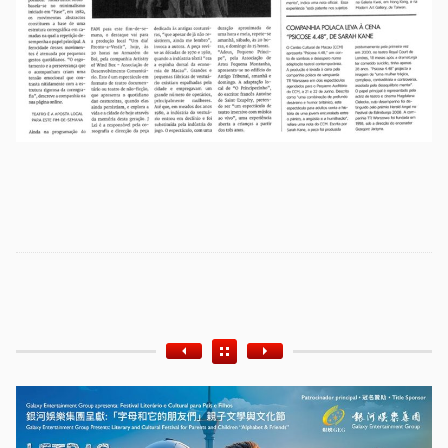
Etiquetas