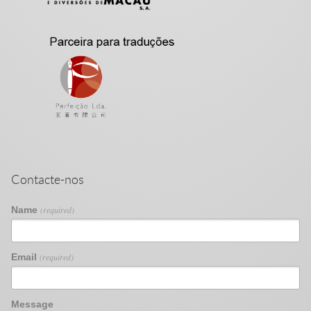
Contacte-nos
Name
(required)
Email
(required)
Message