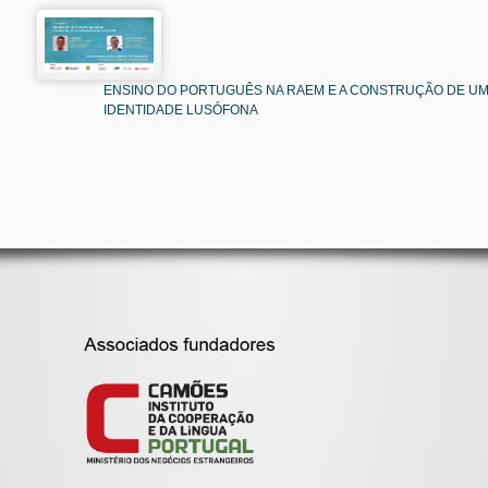
ENSINO DO PORTUGUÊS NA RAEM E A CONSTRUÇÃO DE U
IDENTIDADE LUSÓFONA