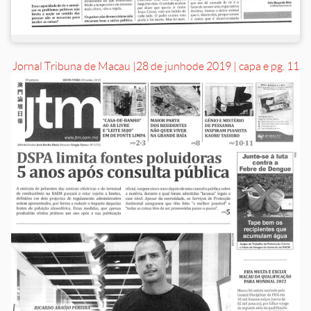
Jornal Tribuna de Macau
|
28 de junho
de 2019 | capa e pg. 11