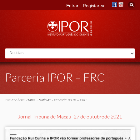
Entrar
Registar-se
Go to:
Parceria IPOR – FRC
You are here:
Home
›
Notícias
›
Parceria IPOR – FRC
Jornal Tribuna de Macau
| 27 de outubro
de 2021