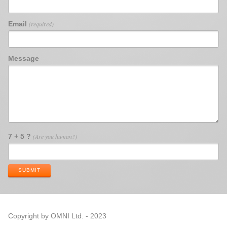
Email
(required)
Message
7 + 5 ?
(Are you human?)
SUBMIT
Copyright by OMNI Ltd. - 2023