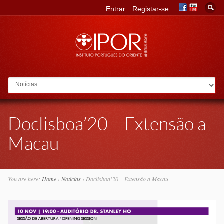
Entrar
Registar-se
Go to:
Doclisboa’20 – Extensão a
Macau
You are here:
Home
›
Notícias
›
Doclisboa’20 – Extensão a Macau