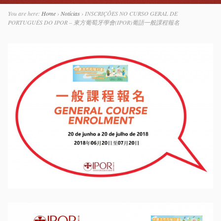
You are here:
Home
›
Notícias
›
INSCRIÇÕES NO CURSO GERAL DE
PORTUGUÊS DO IPOR – 東方葡萄牙學會(IPOR)葡語一般課程報名