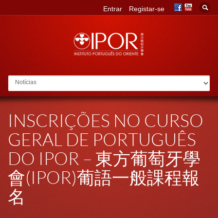
Entrar
Registar-se
Go to:
INSCRIÇÕES NO CURSO
GERAL DE PORTUGUÊS
DO IPOR – 東方葡萄牙學
會(IPOR)葡語一般課程報
名