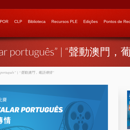
 to:
IPOR
CLP
Biblioteca
Recursos PLE
Edições
Pontos de Re
 falar português” | “聲動澳
alar português” | “聲動澳門，葡語傳情”