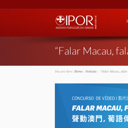
Go
“Falar Macau,
You are here:
Home
›
Notícias
›
“Falar Macau, f