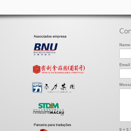
Con
Nam
Emai
Mess
9 + 5