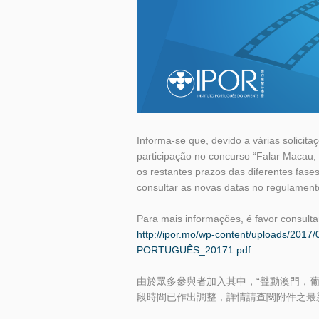
Informa-se que, devido a várias solicit
participação no concurso “Falar Macau, 
os restantes prazos das diferentes fas
consultar as novas datas no regulament
Para mais informações, é favor consulta
http://ipor.mo/wp-content/uploads/
PORTUGUÊS_20171.pdf
由於眾多參與者加入其中，“聲動澳門，葡
段時間已作出調整，詳情請查閱附件之最