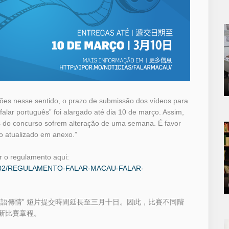
ações nesse sentido, o prazo de submissão dos vídeos para
falar português” foi alargado até dia 10 de março. Assim,
es do concurso sofrem alteração de uma semana. É favor
o atualizado em anexo.”
r o regulamento aqui:
2017/02/REGULAMENTO-FALAR-MACAU-FALAR-
語傳情” 短片提交時間延長至三月十日。因此，比賽不同階
新比賽章程。