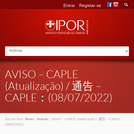
Entrar
Registar-se
Go to:
AVISO – CAPLE
(Atualização) / 通告 –
CAPLE：(08/07/2022)
You are here:
Home
›
Notícias
›
AVISO – CAPLE (Atualização) / 通告 – CAPLE：
(08/07/2022)