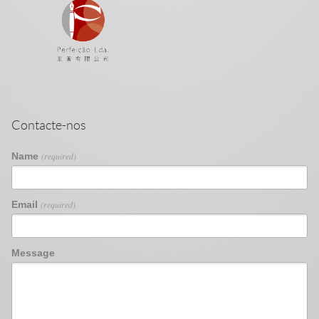
Contacte-nos
Name
(required)
Email
(required)
Message