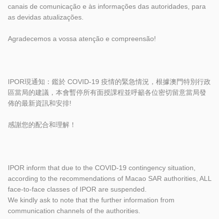
canais de comunicação e às informações das autoridades, para
as devidas atualizações.
Agradecemos a vossa atenção e compreensão!
IPOR現通知：鑑於 COVID-19 疫情的緊急情況，根據澳門特別行政
區當局的建議，本會暫停所有面
授課程並呼籲各位密切留意當局發
佈的最新資訊和安排!
感謝您的配合和理解！
IPOR inform that due to the COVID-19 contingency situation,
according to the recommendations of Macao SAR authorities, ALL
face-to-face classes of IPOR are suspended.
We kindly ask to note that the further information from
communication channels of the authorities.