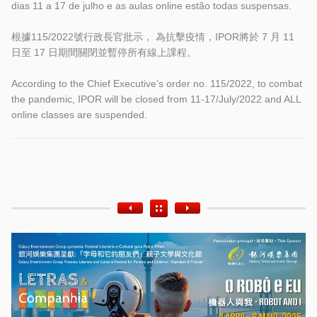
dias 11 a 17 de julho e as aulas online estão todas suspensas.
根據115/2022號行政長官批示， 為抗擊疫情，IPOR將於 7 月 11
日至 17 日期間關閉並暫停所有線上課程。
According to the Chief Executive’s order no. 115/2022, to combat
the pandemic, IPOR will be closed from 11-17/July/2022 and ALL
online classes are suspended.
Etiquetas