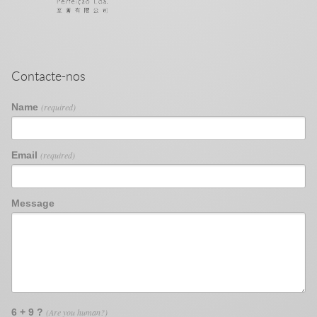
Contacte-nos
Name
(required)
Email
(required)
Message
6 + 9 ?
(Are you human?)