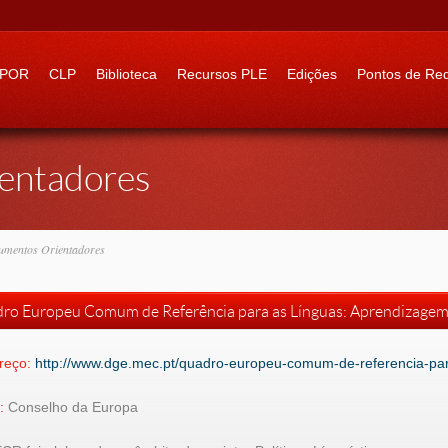
 to:
IPOR
CLP
Biblioteca
Recursos PLE
Edições
Pontos de Re
entadores
umentos Orientadores
ro Europeu Comum de Referência para as Línguas: Aprendizagem,
reço:
http://www.dge.mec.pt/quadro-europeu-comum-de-referencia-par
:
Conselho da Europa