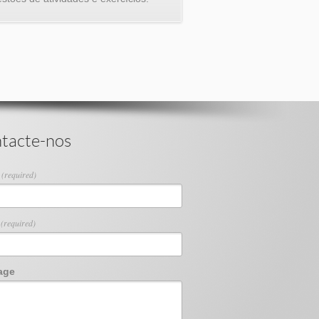
tacte-nos
e
(required)
l
(required)
age