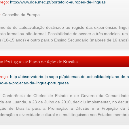
reço:
http://www.dge.mec.pt/portefolio-europeu-de-linguas
:
Conselho da Europa
ento de autoavaliação destinado ao registo das experiências linguís
xto formal ou não-formal. Possibilidade de aceder a três modelos: um p
s (10-15 anos) e outro para o Ensino Secundário (maiores de 16 anos)
a Portuguesa: Plano de Ação de Brasília
reço:
http://observatorio-lp.sapo.pt/pt/temas-de-actualidade/plano-de
ao-e-a-projecao-da-lingua-portuguesa
II Conferência de Chefes de Estado e de Governo da Comunidade
da em Luanda, a 23 de Julho de 2010, decidiu implementar, no decur
ção de Brasília para a Promoção, a Difusão e a Projeção da L
deração a diversidade cultural e o multilinguismo nos Estados membro