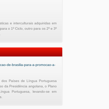
ticas e interculturais adquiridas em
ara o 1º Ciclo, outro para os 2º e 3º
.
-acao-de-brasilia-para-a-promocao-a-
 dos Países de Língua Portuguesa
so da Presidência angolana, o Plano
íngua Portuguesa, levando-se em
s.