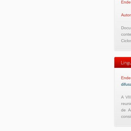
Ende
Autor
Docum
conte
Ciclo
Língu
Ende
difus
A VI
reuni
de A
consi