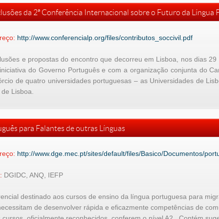
lusões da 2ª Conferência Internacional sobre o Futuro da Língua
reço:
http://www.conferencialp.org/files/contributos_soccivil.pdf
usões e propostas do encontro que decorreu em Lisboa, nos dias 29 e
iniciativa do Governo Português e com a organização conjunta do Ca
rcio de quatro universidades portuguesas – as Universidades de Lisb
 de Lisboa.
uguês para Falantes de outras Línguas
reço:
http://www.dge.mec.pt/sites/default/files/Basico/Documentos/po
:
DGIDC, ANQ, IEFP
encial destinado aos cursos de ensino da língua portuguesa para mi
necessitam de desenvolver rápida e eficazmente competências de com
 cursos, oficialmente reconhecidos, conferem o nível A2. Contém suge