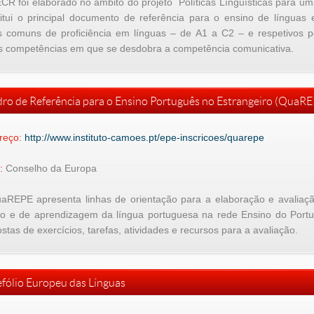
R foi elaborado no âmbito do projeto Políticas Línguísticas para uma 
itui o principal documento de referência para o ensino de línguas 
is comuns de proficiência em línguas – de A1 a C2 – e respetivos p
as competências em que se desdobra a competência comunicativa.
ro de Referência para o Ensino Português no Estrangeiro (QuaRE
reço:
http://www.instituto-camoes.pt/epe-inscricoes/quarepe
:
Conselho da Europa
aREPE apresenta linhas de orientação para a elaboração e avaliaç
no e de aprendizagem da língua portuguesa na rede Ensino do Port
stas de exercícios, tarefas, atividades e recursos para a avaliação.
efólio Europeu das Línguas