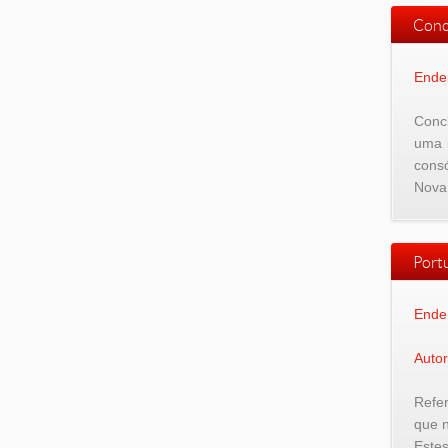
Conc
Ende
Concl
uma 
consó
Nova
Port
Ende
Autor
Refer
que 
Estes