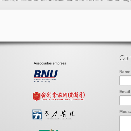
Con
Nam
Emai
Mess