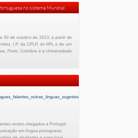
 Portuguesa no sistema Mundial
 30 de outubro de 2013, a partir de
mões, I.P, da CPLP, do IIPL e de um
oa, Porto, Coimbra e a Universidade
rtugues_falantes_outras_linguas_sugestoes_atividades.pdf
grantes recém-chegados a Portugal
unicação em língua portuguesa.
stões de atividades e exercícios.