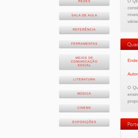
O QEC
REDES
const
níve
SALA DE AULA
vári
REFERÊNCIA
Quad
FERRAMENTAS
MEIOS DE
Ende
COMUNICAÇÃO
SOCIAL
Autor
LITERATURA
O Qu
MÚSICA
ensi
propo
CINEMA
EXPOSIÇÕES
Port