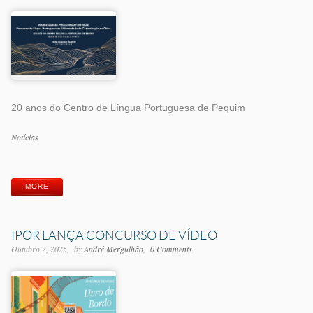
20 anos do Centro de Língua Portuguesa de Pequim
Categorias
Notícias
Etiquetas
MORE
IPOR LANÇA CONCURSO DE VÍDEO
Outubro 2, 2025
by
André Mergulhão
0 Comments