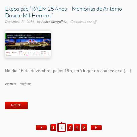
Exposição “RAEM 25 Anos – Memórias de António
Duarte Mil-Homens”
Dezembro 13, 2024
by
André Mergulhão
Comments are off
No dia 16 de dezembro, pelas 19h, terá lugar na chancelaria (…)
Categorias
Eventos
Notícias
Etiquetas
MORE
1
2
3
4
5