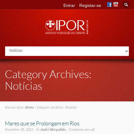
Entrar
Registar-se
Go to:
Category Archives:
Notícias
You are here:
Home
›
Category Archives: Notícias
Mares que se Prolongam em Rios
Novembro 26, 2025
by
André Mergulhão
Comments are off