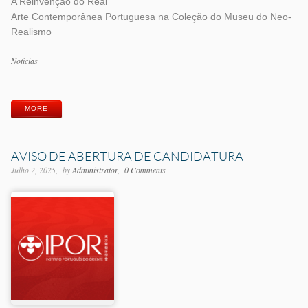
A Reinvenção do Real
Arte Contemporânea Portuguesa na Coleção do Museu do Neo-
Realismo
Categorias
Notícias
Etiquetas
MORE
AVISO DE ABERTURA DE CANDIDATURA
Julho 2, 2025
by
Administrator
0 Comments