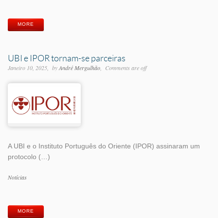
Etiquetas
MORE
UBI e IPOR tornam-se parceiras
Janeiro 10, 2025
by
André Mergulhão
Comments are off
A UBI e o Instituto Português do Oriente (IPOR) assinaram um
protocolo (…)
Categorias
Notícias
Etiquetas
MORE