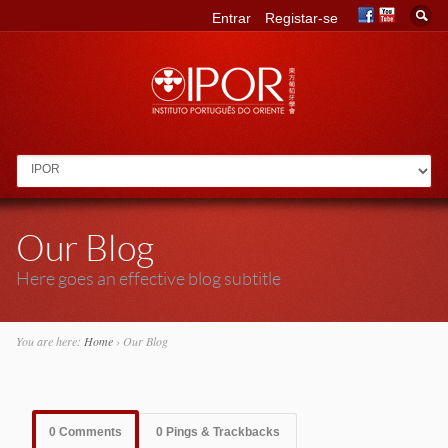
Entrar
Registar-se
Go to:
Our Blog
Here goes an effective blog subtitle
You are here:
Home
›
Our Blog
0 Comments
0 Pings & Trackbacks