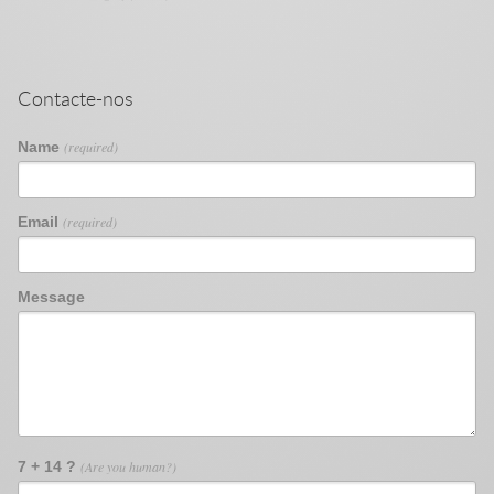
Contacte-nos
Name
(required)
Email
(required)
Message
7 + 14 ?
(Are you human?)