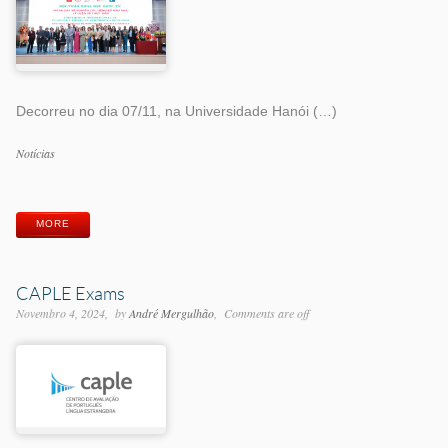
Decorreu no dia 07/11, na Universidade Hanói (…)
Categorias
Notícias
Etiquetas
MORE
CAPLE Exams
Novembro 4, 2024
by
André Mergulhão
Comments are off