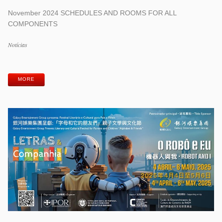
November 2024 SCHEDULES AND ROOMS FOR ALL
COMPONENTS
Categorias
Notícias
Etiquetas
MORE