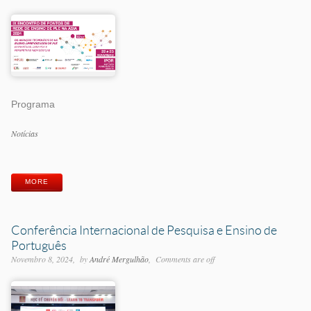
Programa
Categorias
Notícias
Etiquetas
MORE
Conferência Internacional de Pesquisa e Ensino de
Português
Novembro 8, 2024
by
André Mergulhão
Comments are off