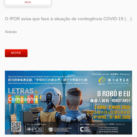
O IPOR avisa que face à situação de contingência COVID-19 (…)
Categorias
Notícias
Etiquetas
MORE