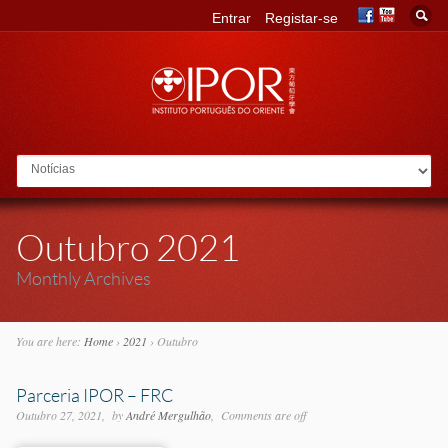
Entrar
Registar-se
Go to:
Outubro 2021
Monthly Archives
You are here:
Home
›
2021
›
Outubro
Parceria IPOR – FRC
Outubro 27, 2021
by
André Mergulhão
Comments are off