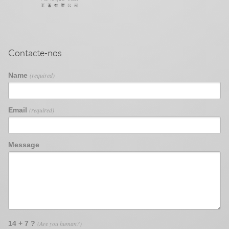
Contacte-nos
Name
(required)
Email
(required)
Message
14 + 7 ?
(Are you human?)