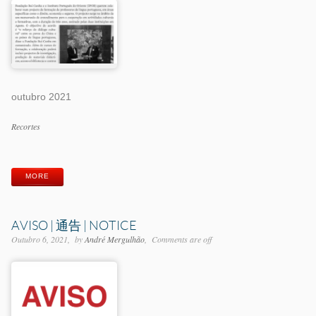
outubro 2021
Categorias
Recortes
Etiquetas
MORE
AVISO | 通告 | NOTICE
Outubro 6, 2021
by
André Mergulhão
Comments are off