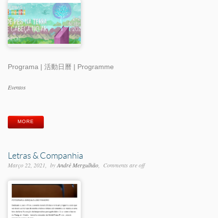
Programa | 活動日曆 | Programme
Categorias
Eventos
Etiquetas
MORE
Letras & Companhia
Março 22, 2021
by
André Mergulhão
Comments are off