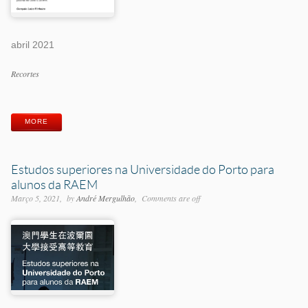
abril 2021
Categorias
Recortes
Etiquetas
MORE
Estudos superiores na Universidade do Porto para
alunos da RAEM
Março 5, 2021
by
André Mergulhão
Comments are off