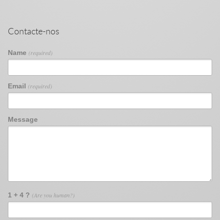
Contacte-nos
Name
(required)
Email
(required)
Message
1 + 4 ?
(Are you human?)