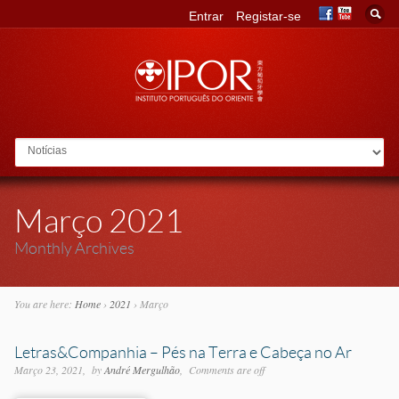
Entrar
Registar-se
Go to:
Março 2021
Monthly Archives
You are here:
Home
›
2021
›
Março
Letras&Companhia – Pés na Terra e Cabeça no Ar
Março 23, 2021
by
André Mergulhão
Comments are off