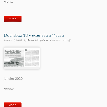
Categorias
Notícias
Etiquetas
MORE
Doclisboa 18 – extensão a Macau
Janeiro 3, 2020
by
André Mergulhão
Comments are off
janeiro 2020
Categorias
Recortes
Etiquetas
MORE