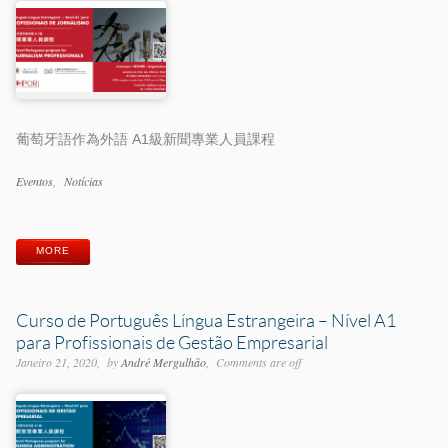
葡萄牙語作為外語 A1級新聞專業人員課程
Categorias
Eventos
Notícias
Etiquetas
MORE
Curso de Português Língua Estrangeira – Nível A1
para Profissionais de Gestão Empresarial
Janeiro 21, 2020
by
André Mergulhão
Comments are off