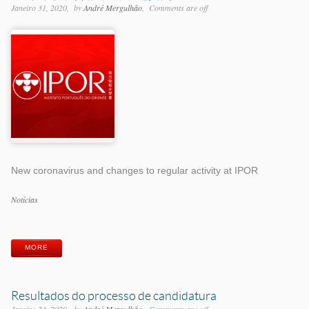
Janeiro 31, 2020
by
André Mergulhão
Comments are off
New coronavirus and changes to regular activity at IPOR
Categorias
Notícias
Etiquetas
MORE
Resultados do processo de candidatura