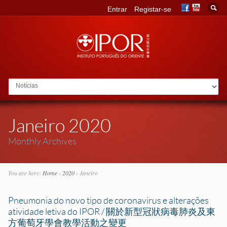
Entrar
Registar-se
Go to:
Janeiro 2020
Monthly Archives
You are here:
Home
›
2020
›
Janeiro
Pneumonia do novo tipo de coronavirus e alterações
atividade letiva do IPOR / 關於新型冠狀病毒肺炎及東
方葡萄牙學會教學活動之變更