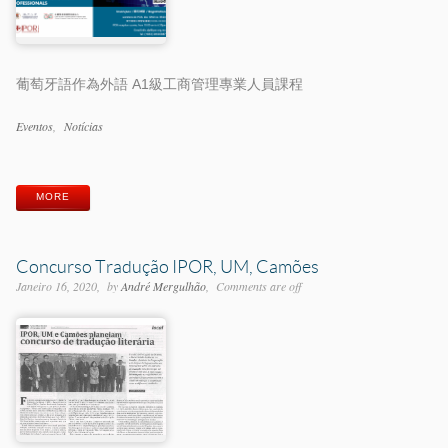
葡萄牙語作為外語 A1級工商管理專業人員課程
Categorias
Eventos
Notícias
Etiquetas
MORE
Concurso Tradução IPOR, UM, Camões
Janeiro 16, 2020
by
André Mergulhão
Comments are off