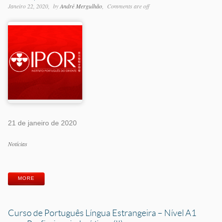
Janeiro 22, 2020
by
André Mergulhão
Comments are off
21 de janeiro de 2020
Categorias
Notícias
Etiquetas
MORE
Curso de Português Língua Estrangeira – Nível A1