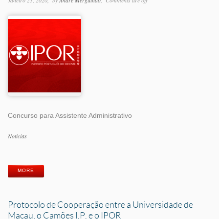
Janeiro 23, 2020
by
André Mergulhão
Comments are off
Concurso para Assistente Administrativo
Categorias
Notícias
Etiquetas
MORE
Protocolo de Cooperação entre a Universidade de
Macau, o Camões I.P. e o IPOR