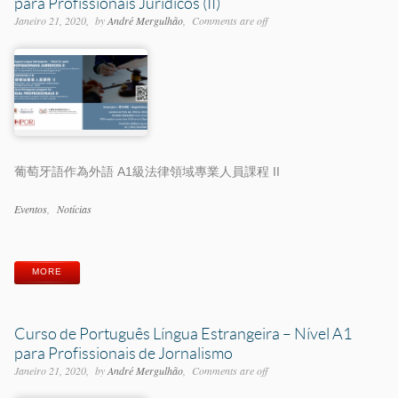
para Profissionais Jurídicos (II)
Janeiro 21, 2020
by
André Mergulhão
Comments are off
葡萄牙語作為外語 A1級法律領域專業人員課程 II
Categorias
Eventos
Notícias
Etiquetas
MORE
Curso de Português Língua Estrangeira – Nível A1
para Profissionais de Jornalismo
Janeiro 21, 2020
by
André Mergulhão
Comments are off