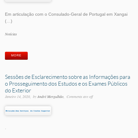
Em articulação com o Consulado-Geral de Portugal em Xangai
(…)
Categorias
Notícias
Etiquetas
MORE
Sessões de Esclarecimento sobre as Informações para
o Prosseguimento dos Estudos e os Exames Públicos
do Exterior
Janeiro 14, 2020
by
André Mergulhão
Comments are off
.