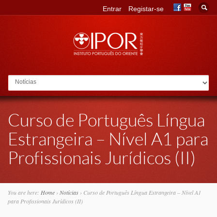
Entrar
Registar-se
Go to:
Curso de Português Língua
Estrangeira – Nível A1 para
Profissionais Jurídicos (II)
You are here:
Home
›
Notícias
›
Curso de Português Língua Estrangeira – Nível A1
para Profissionais Jurídicos (II)