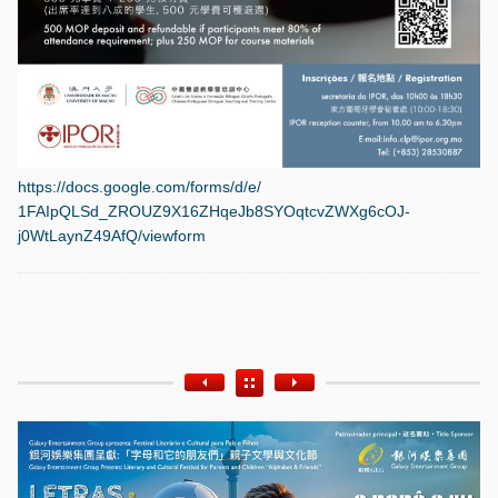
https://docs.google.com/
forms/d/e/
1FAIpQLSd_ZROUZ9X16ZHqeJb8S
YOqtcvZWXg6cOJ-
j0WtLaynZ49
AfQ/viewform
Etiquetas