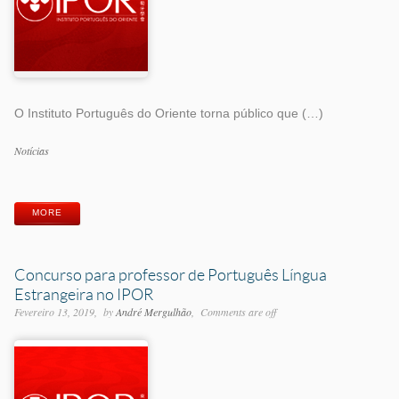
O Instituto Português do Oriente torna público que (…)
Categorias
Notícias
Etiquetas
MORE
Concurso para professor de Português Língua
Estrangeira no IPOR
Fevereiro 13, 2019
by
André Mergulhão
Comments are off