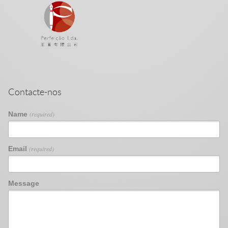
Contacte-nos
Name
(required)
Email
(required)
Message