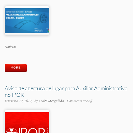
Categorias
Notícias
Etiquetas
MORE
Aviso de abertura de lugar para Auxiliar Administrativo
no IPOR
Fevereiro 19, 2019
by
André Mergulhão
Comments are off