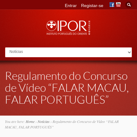
Entrar
Registar-se
Go to:
Regulamento do Concurso
de Vídeo “FALAR MACAU,
FALAR PORTUGUÊS”
You are here:
Home
›
Notícias
›
Regulamento do Concurso de Vídeo “FALAR
MACAU, FALAR PORTUGUÊS”