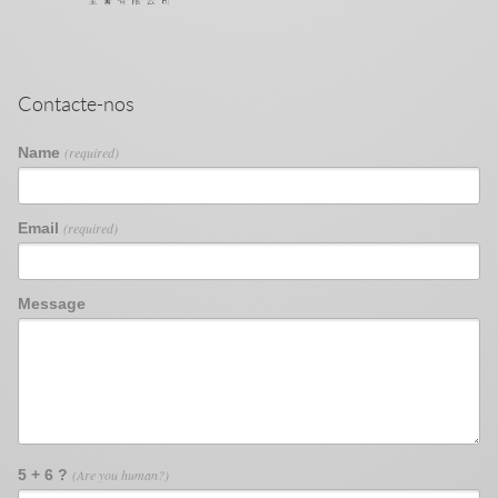
Contacte-nos
Name
(required)
Email
(required)
Message
5 + 6 ?
(Are you human?)