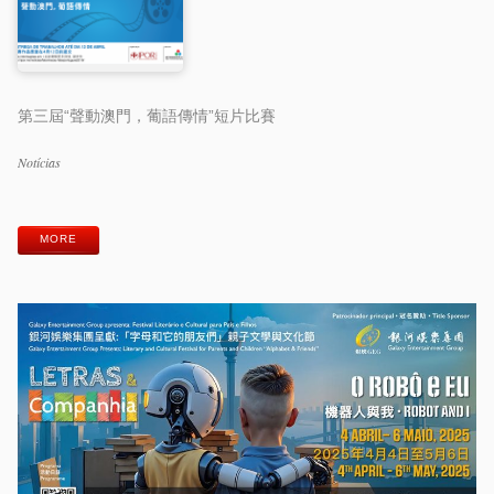
第三屆“聲動澳門，葡語傳情”短片比賽
Categorias
Notícias
Etiquetas
MORE