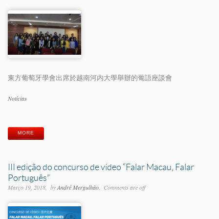
東方葡萄牙學會出席於越南河内大學舉辦的葡語座談會
Categorias
Notícias
Etiquetas
MORE
III edição do concurso de vídeo “Falar Macau, Falar
Português”
Março 19, 2018
by
André Mergulhão
Comments are off