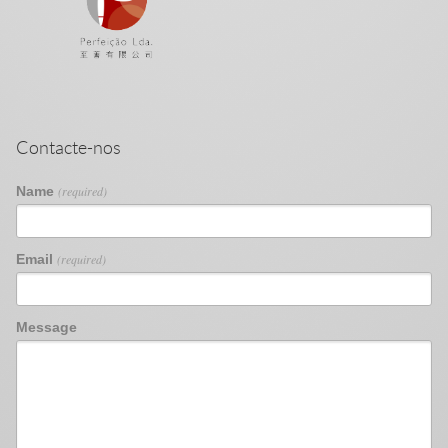
Contacte-nos
Name
(required)
Email
(required)
Message