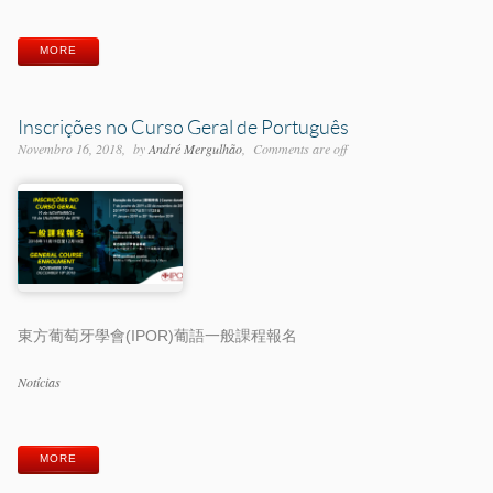
MORE
Inscrições no Curso Geral de Português
Novembro 16, 2018
by
André Mergulhão
Comments are off
東方葡萄牙學會(IPOR)葡語一般課程報名
Categorias
Notícias
Etiquetas
MORE