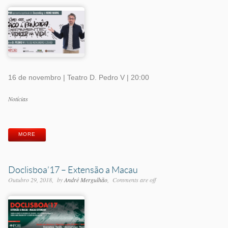
16 de novembro | Teatro D. Pedro V | 20:00
Categorias
Notícias
Etiquetas
MORE
Doclisboa’17 – Extensão a Macau
Outubro 29, 2018
by
André Mergulhão
Comments are off