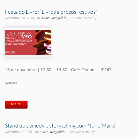
Festa do Livro: “Livros a preços festivos”
Novembro 14, 2018
by
André Mergulhão
Comments are off
16 de novembro | 10:30 – 19:30 | Café Oriente – IPOR
Categorias
Notícias
Etiquetas
MORE
Stand up comedy e storytelling com Nuno Markl
Novembro 7, 2018
by
André Mergulhão
Comments are off