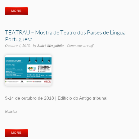
MORE
TEATRAU – Mostra de Teatro dos Países de Língua
Portuguesa
Outubro 4, 2018
by
André Mergulhão
Comments are off
9-14 de outubro de 2018 | Edifício do Antigo tribunal
Categorias
Notícias
Etiquetas
MORE