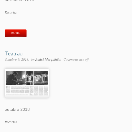
Categorias
Recortes
Etiquetas
MORE
Teatrau
Outubro 9, 2018
by
André Mergulhão
Comments are off
outubro 2018
Categorias
Recortes
Etiquetas