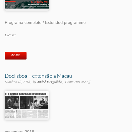
Programa completo / Extended programme
Categorias
Eventos
Etiquetas
MORE
Doclisboa – extensão a Macau
Outubro 10, 2018
by
André Mergulhão
Comments are off
novembro 2018