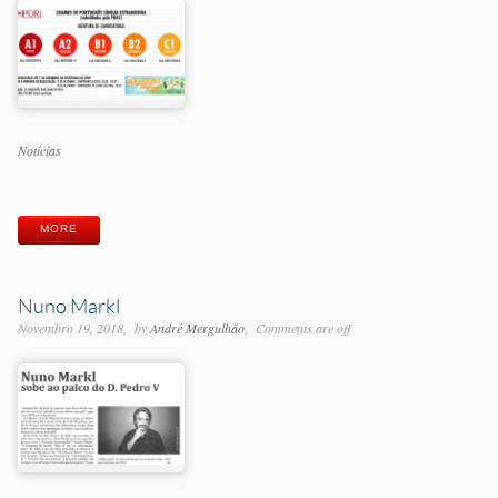
Categorias
Notícias
Etiquetas
MORE
Nuno Markl
Novembro 19, 2018
by
André Mergulhão
Comments are off