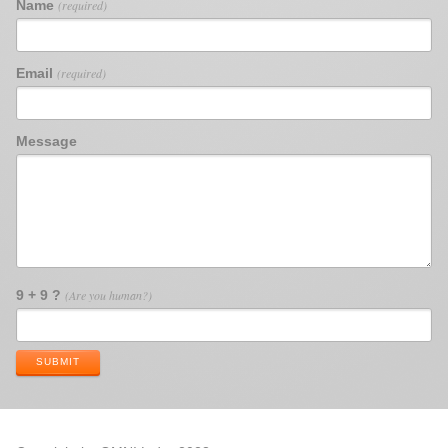
Name
(required)
Email
(required)
Message
9 + 9 ?
(Are you human?)
SUBMIT