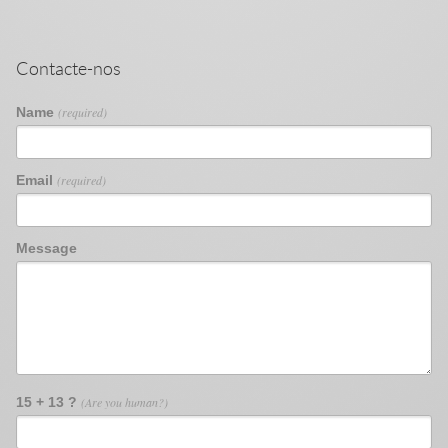
Contacte-nos
Name
(required)
Email
(required)
Message
15 + 13 ?
(Are you human?)