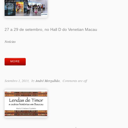
27 a 29 de setembro, no Hall D do Venetian Macau
Categorias
Notícias
Etiquetas
MORE
Setembro 1, 2013
by
André Mergulhão
Comments are off