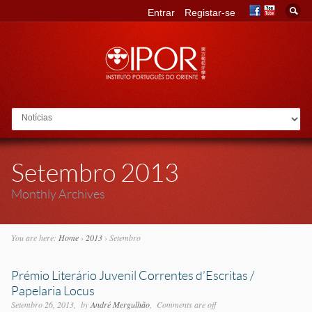
Entrar
Registar-se
Go to:
Setembro 2013
Monthly Archives
You are here:
Home
›
2013
›
Setembro
Prémio Literário Juvenil Correntes d’Escritas /
Papelaria Locus
Setembro 26, 2013
by
André Mergulhão
Comments are off