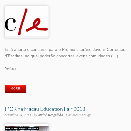
Está aberto o concurso para o Prémio Literário Juvenil Correntes
d’Escritas, ao qual poderão concorrer jovens com idades (…)
Categorias
Notícias
Etiquetas
MORE
IPOR na Macau Education Fair 2013
Setembro 24, 2013
by
André Mergulhão
Comments are off