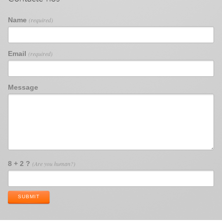
Name
(required)
Email
(required)
Message
8 + 2 ?
(Are you human?)
SUBMIT