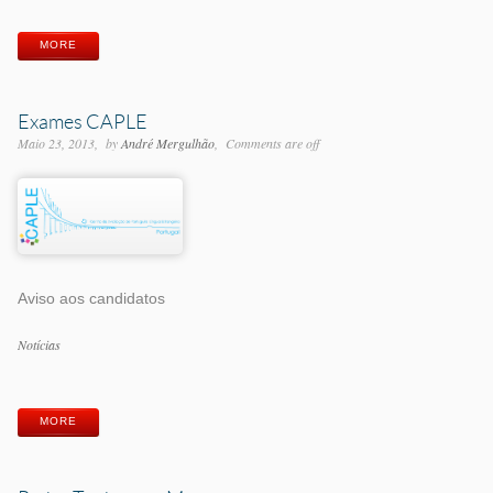
MORE
Exames CAPLE
Maio 23, 2013
by
André Mergulhão
Comments are off
Aviso aos candidatos
Categorias
Notícias
Etiquetas
MORE