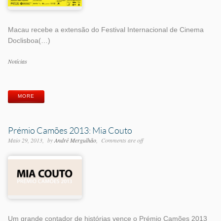
Macau recebe a extensão do Festival Internacional de Cinema
Doclisboa(…)
Categorias
Notícias
Etiquetas
MORE
Prémio Camões 2013: Mia Couto
Maio 29, 2013
by
André Mergulhão
Comments are off
Um grande contador de histórias vence o Prémio Camões 2013