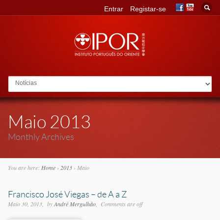
Entrar
Registar-se
Go to:
Maio 2013
Monthly Archives
You are here:
Home
›
2013
›
Maio
Francisco José Viegas – de A a Z
Maio 30, 2013
by
André Mergulhão
Comments are off