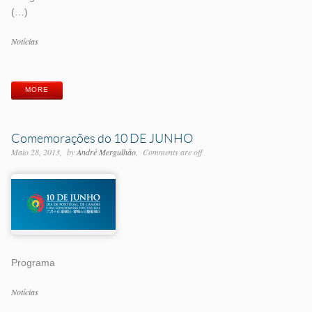
(…)
Categorias
Notícias
Etiquetas
MORE
Comemorações do 10 DE JUNHO
Maio 28, 2013
by
André Mergulhão
Comments are off
Programa
Categorias
Notícias
Etiquetas