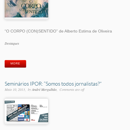
“O CORPO (CON)SENTIDO” de Alberto Estima de Oliveira
Categorias
Destaques
Etiquetas
MORE
Seminários IPOR: “Somos todos jornalistas?”
Maio 10, 2013
by
André Mergulhão
Comments are off