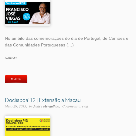
No âmbito das comemorações do dia de Portugal, de Camões e
das Comunidades Portuguesas (…)
Categorias
Notícias
Etiquetas
MORE
Doclisboa’12 | Extensão a Macau
Maio 29, 2013
by
André Mergulhão
Comments are off