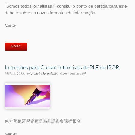
“Somos todos jornalistas?” consitui o ponto de partida para este
debate sobre os novos formatos da informação.
Categorias
Notícias
Etiquetas
MORE
Inscrições para Cursos Intensivos de PLE no IPOR
Maio 8, 2013
by
André Mergulhão
Comments are off
東方葡萄牙學會葡語為外語密集課程報名
Categorias
Notícias