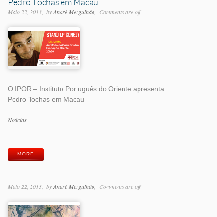
Pedro Tochas em Macau
Maio 22, 2013
by
André Mergulhão
Comments are off
O IPOR – Instituto Português do Oriente apresenta:
Pedro Tochas em Macau
Categorias
Notícias
Etiquetas
MORE
Maio 22, 2013
by
André Mergulhão
Comments are off