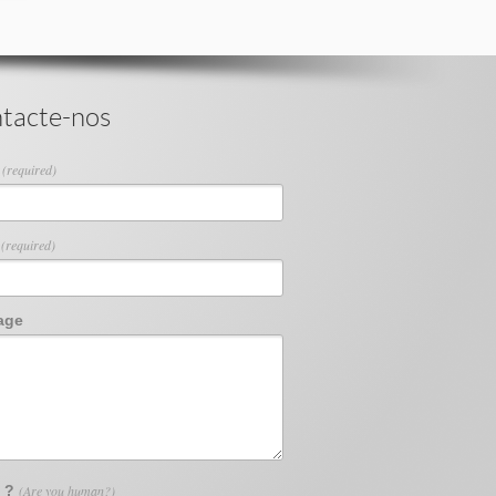
tacte-nos
e
(required)
l
(required)
age
5 ?
(Are you human?)