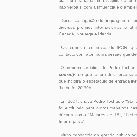
dia, num trabalho interdisciplinar ond
não verbais, com a influência e o ambi
Dessa conjugação de linguagens e téc
diversos prémios internacionais já atr
Canadá, Noruega e Irlanda.
Os alunos mais novos do IPOR, que
contacto com ator, numa sessão que de
O percurso artístico de Pedro Tochas
comedy
, de que foi um dos percursor
que incidirá o espetáculo de entrada li
Junho às 20.30h.
Em 2004, criava Pedro Tochas o “Stand
foi evoluindo para outros trabalhos n
década como “Maiores de 18”, “Pedro
Interrogativo”.
Muito conhecido do grande público pel