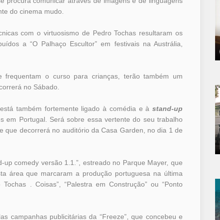
e se procura comunicar através de imagens e de linguagens
ente do cinema mudo.
nicas com o virtuosismo de Pedro Tochas resultaram os
ibuídos a “O Palhaço Escultor” em festivais na Austrália,
 frequentam o curso para crianças, terão também um
correrá no Sábado.
 está também fortemente ligado à comédia e à
stand-up
es em Portugal. Será sobre essa vertente do seu trabalho
vre que decorrerá no auditório da Casa Garden, no dia 1 de
-up comedy versão 1.1.”, estreado no Parque Mayer, que
esta área que marcaram a produção portuguesa na última
 Tochas . Coisas”, “Palestra em Construção” ou “Ponto
as campanhas publicitárias da “Freeze”, que concebeu e