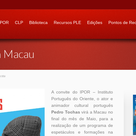
 to:
IPOR
CLP
Biblioteca
Recursos PLE
Edições
Pontos de Re
m Macau
acau
A convite do IPOR – Instituto
Português do Oriente, o ator e
animador cultural português
Pedro Tochas
virá a Macau no
final do mês de Maio, para a
realização de um programa de
espetáculos e formações na