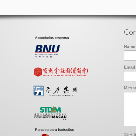
Con
Nam
Emai
Mess
15 + 