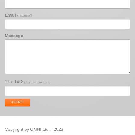
Email
(required)
Message
11 + 14 ?
(Are you human?)
SUBMIT
Copyright by OMNI Ltd. - 2023