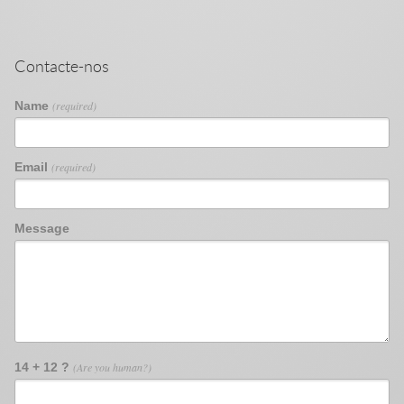
Contacte-nos
Name
(required)
Email
(required)
Message
14 + 12 ?
(Are you human?)