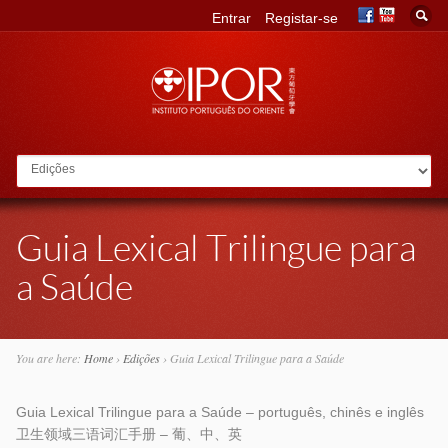
Entrar
Registar-se
Go to:
Guia Lexical Trilingue para
a Saúde
You are here:
Home
›
Edições
›
Guia Lexical Trilingue para a Saúde
Guia Lexical Trilingue para a Saúde – português, chinês e inglês
卫生领域三语词汇手册 – 葡、中、英