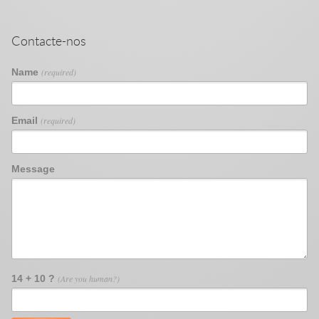
Contacte-nos
Name
(required)
Email
(required)
Message
14 + 10 ?
(Are you human?)