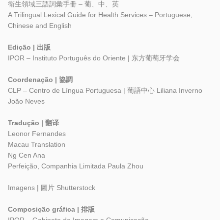
衛生領域三語詞彙手冊 – 葡、中、英
A Trilingual Lexical Guide for Health Services – Portuguese,
Chinese and English
Edição | 出版
IPOR – Instituto Português do Oriente | 东方葡萄牙学会
Coordenação | 協調
CLP – Centro de Língua Portuguesa | 葡語中心 Liliana Inverno
João Neves
Tradução | 翻译
Leonor Fernandes
Macau Translation
Ng Cen Ana
Perfeição, Companhia Limitada Paula Zhou
Imagens | 圖片 Shutterstock
Composição gráfica | 排版