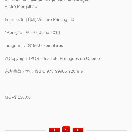
IPOR – Gabinete de Imagem e Comunicação
André Mergulhão
Impressão | 印刷 Welfare Printing Ltd.
1ª edição | 第一版 Julho 2016
Tiragem | 印数 500 exemplares
© Copyright: IPOR – Instituto Português do Oriente
东方葡萄牙学会 ISBN: 978-99965-920-6-5
MOP$ 130,00