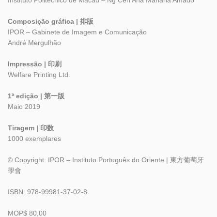
Instituto Politécnico de Macau – Ng Cen Ana Mariana Amado
Composição gráfica | 排版
IPOR – Gabinete de Imagem e Comunicação
André Mergulhão
Impressão | 印刷
Welfare Printing Ltd.
1ª edição | 第一版
Maio 2019
Tiragem | 印数
1000 exemplares
© Copyright: IPOR – Instituto Português do Oriente | 東方葡萄牙
學會
ISBN: 978-99981-37-02-8
MOP$ 80,00