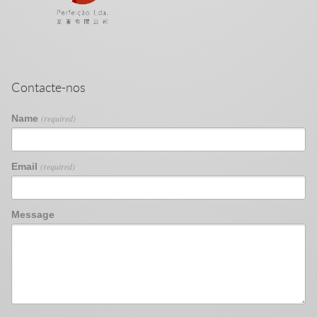
Contacte-nos
Name
(required)
Email
(required)
Message