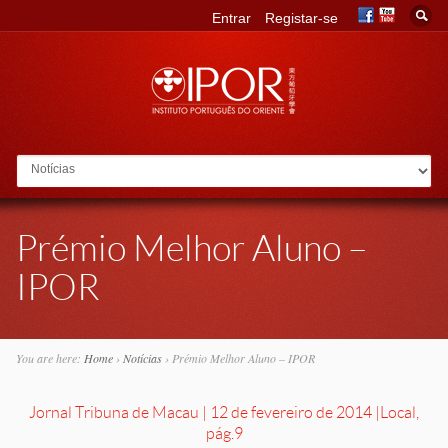
Entrar
Registar-se
Go to:
Prémio Melhor Aluno –
IPOR
You are here:
Home
›
Notícias
›
Prémio Melhor Aluno – IPOR
Jornal Tribuna de Macau | 12 de fevereiro de 2014 | Local,
pág.9