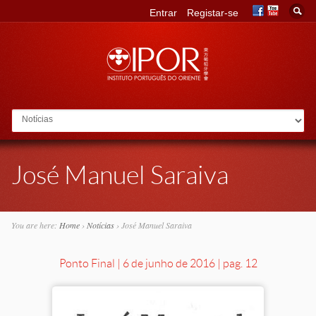
Entrar
Registar-se
Go to:
José Manuel Saraiva
You are here:
Home
›
Notícias
›
José Manuel Saraiva
Ponto Final | 6 de junho de 2016 | pag. 12