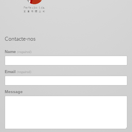
Contacte-nos
Name
(required)
Email
(required)
Message