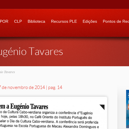
 to:
IPOR
CLP
Biblioteca
Recursos PLE
Edições
Pontos de Re
génio Tavares
io Tavares
7 de novembro de 2014 | pag. 14