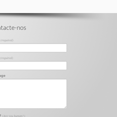
tacte-nos
e
(required)
l
(required)
age
 ?
(Are you human?)