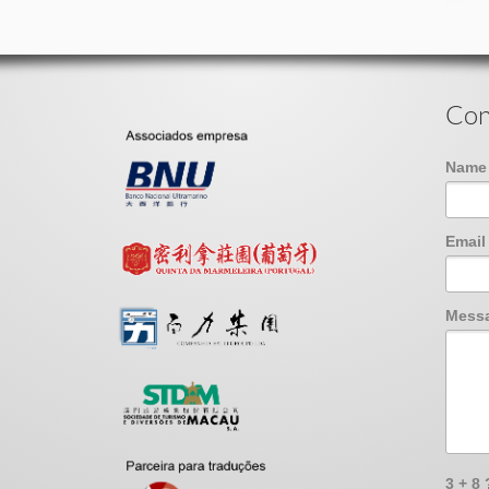
Con
Nam
Emai
Mess
3 + 8