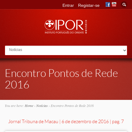
Entrar
Registar-se
Go to:
Encontro Pontos de Rede
2016
You are here:
Home
›
Notícias
›
Encontro Pontos de Rede 2016
Jornal Tribuna de Macau | 6 de dezembro de 2016 | pag. 7