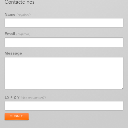
Contacte-nos
Name
(required)
Email
(required)
Message
15 + 2 ?
(Are you human?)
SUBMIT