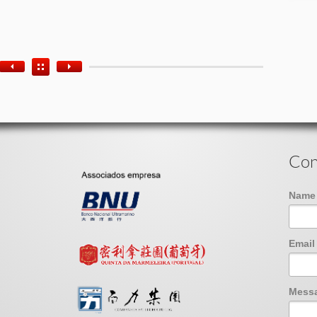
Con
Nam
Emai
Mess