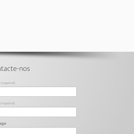
tacte-nos
e
(required)
l
(required)
age