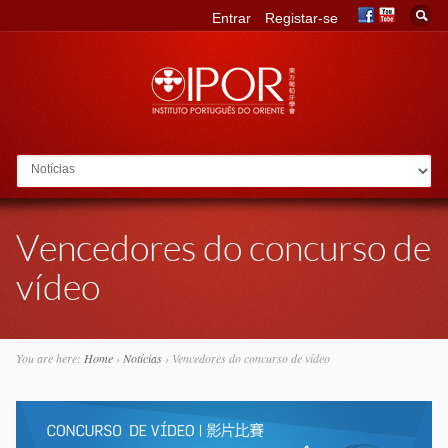
Entrar
Registar-se
Go to:
Vencedores do concurso de
vídeo
You are here:
Home
›
Notícias
›
Vencedores do concurso de vídeo