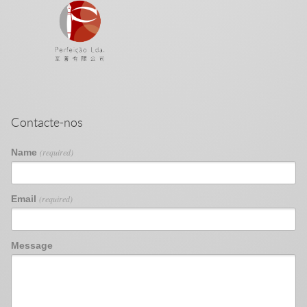
Contacte-nos
Name
(required)
Email
(required)
Message