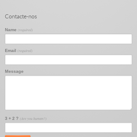
Contacte-nos
Name
(required)
Email
(required)
Message
3 + 2 ?
(Are you human?)