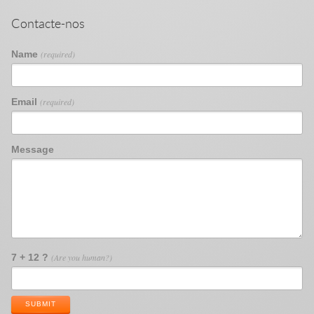
Contacte-nos
Name
(required)
Email
(required)
Message
7 + 12 ?
(Are you human?)
SUBMIT