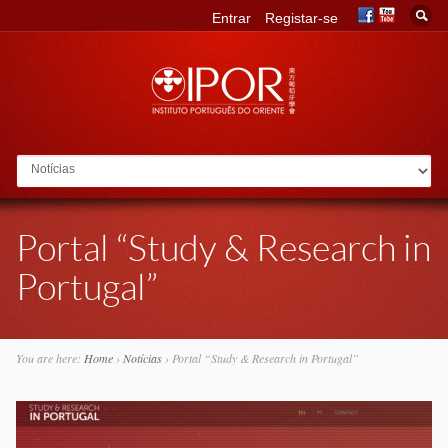
Entrar
Registar-se
Go to:
Portal “Study & Research in
Portugal”
You are here:
Home
›
Notícias
›
Portal “Study & Research in Portugal”