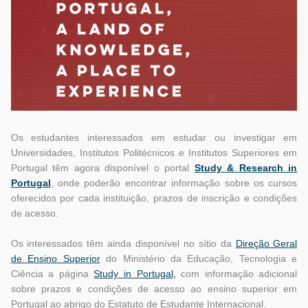
Os estudantes interessados em estudar ou investigar em
Universidades, Institutos Politécnicos e Institutos Superiores em
Portugal têm agora disponível o portal
Study & Research in
Portugal
,
onde poderão encontrar informação sobre os cursos
oferecidos por cada instituição, prazos de inscrição e condições
de acesso.
Os interessados têm ainda disponível no sítio da
Direção Geral
de Ensino Superior
do Ministério da Educação, Tecnologia e
Ciência a página
Study in Portugal
,
com informação adicional
sobre prazos e condições de acesso ao ensino superior em
Portugal ao abrigo do Estatuto de Estudante Internacional.