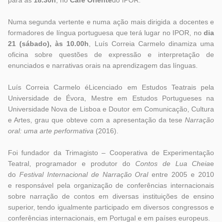
para as
18.30h
, no
Café Oriente
do IPOR.
Numa segunda vertente e numa ação mais dirigida a docentes e
formadores de língua portuguesa que terá lugar no IPOR, no
dia
21 (sábado), às 10.00h
, Luís Correia Carmelo dinamiza uma
oficina sobre questões de expressão e interpretação de
enunciados e narrativas orais na aprendizagem das línguas.
Luís Correia Carmelo éLicenciado em Estudos Teatrais pela
Universidade de Évora, Mestre em Estudos Portugueses na
Universidade Nova de Lisboa e Doutor em Comunicação, Cultura
e Artes, grau que obteve com a apresentação da tese
Narração
oral: uma arte performativa
(2016).
Foi fundador da Trimagisto – Cooperativa de Experimentação
Teatral, programador e produtor do
Contos de Lua Cheia
e
do
Festival Internacional de Narração Oral
entre 2005 e 2010
e responsável pela organização de conferências internacionais
sobre narração de contos em diversas instituições de ensino
superior, tendo igualmente participado em diversos congressos e
conferências internacionais, em Portugal e em países europeus.