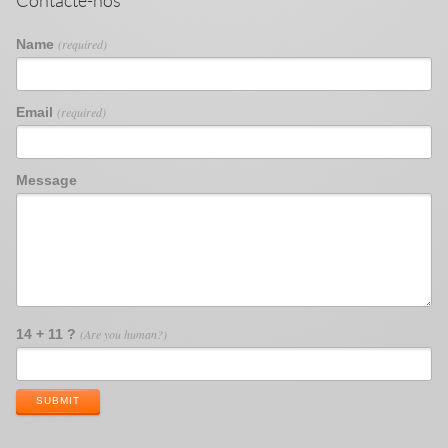
Contacte-nos
Name
(required)
Email
(required)
Message
14 + 11 ?
(Are you human?)
SUBMIT