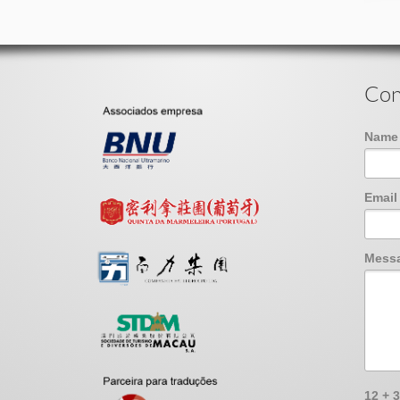
Con
Nam
Emai
Mess
12 + 