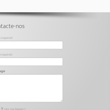
tacte-nos
e
(required)
l
(required)
age
3 ?
(Are you human?)