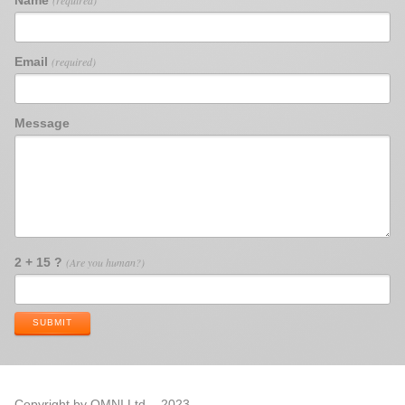
Email
(required)
Message
2 + 15 ?
(Are you human?)
SUBMIT
Copyright by OMNI Ltd. - 2023