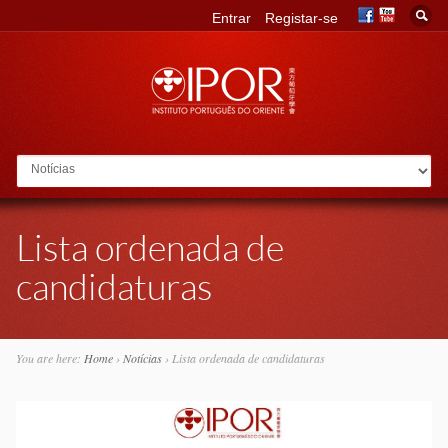
Entrar
Registar-se
Go to:
Lista ordenada de
candidaturas
You are here:
Home
›
Notícias
›
Lista ordenada de candidaturas