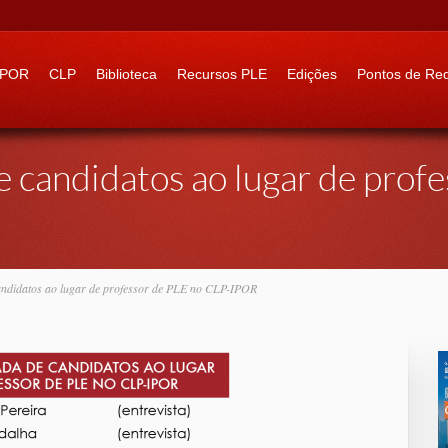
 to:
IPOR
CLP
Biblioteca
Recursos PLE
Edições
Pontos de Re
e candidatos ao lugar de prof
andidatos ao lugar de professor de PLE no CLP-IPOR