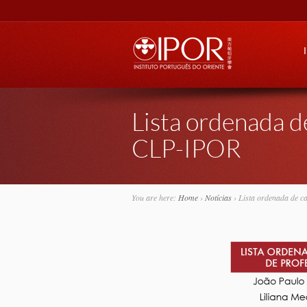
Go
Lista ordenada d
CLP-IPOR
You are here:
Home
›
Notícias
›
Lista ordenada de c