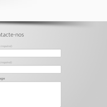
tacte-nos
e
(required)
l
(required)
age