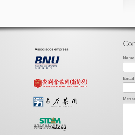
Con
Nam
Emai
Mess