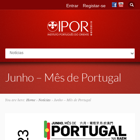
Entrar
Registar-se
Go to:
Junho – Mês de Portugal
You are here:
Home
›
Notícias
›
Junho – Mês de Portugal