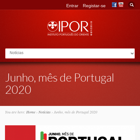
Entrar
Registar-se
Go to:
Junho, mês de Portugal
2020
You are here:
Home
›
Notícias
›
Junho, mês de Portugal 2020