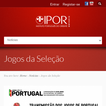
Entrar
Registar-se
Go to:
Jogos da Seleção
You are here:
Home
›
Notícias
›
Jogos da Seleção