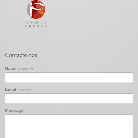
Contacte-nos
Name
(required)
Email
(required)
Message