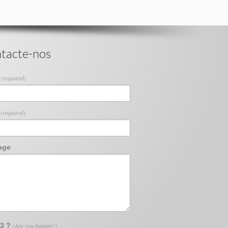
tacte-nos
e
(required)
l
(required)
age
13 ?
(Are you human?)