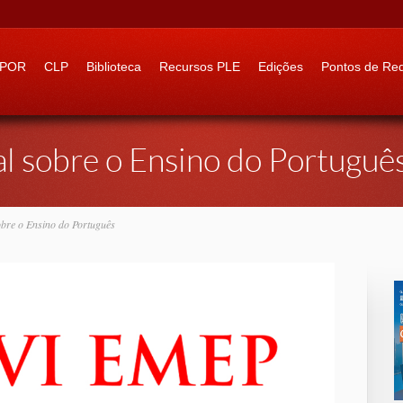
 to:
IPOR
CLP
Biblioteca
Recursos PLE
Edições
Pontos de Re
l sobre o Ensino do Portuguê
bre o Ensino do Português