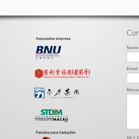
Con
Nam
Emai
Mess
10 + 