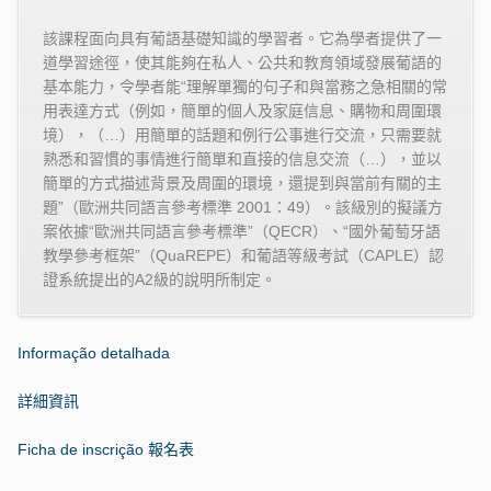
該課程面向具有葡語基礎知識的學習者。它為學者提供了一
道學習途徑，使其能夠在私人、公共和教育領域發展葡語的
基本能力，令學者能“理解單獨的句子和與當務之急相關的常
用表達方式（例如，簡單的個人及家庭信息、購物和周圍環
境），（
…
）用簡單的話題和例行公事進行交流，只需要就
熟悉和習慣的事情進行簡單和直接的信息交流（
…
），並以
簡單的方式描述背景及周圍的環境，還提到與當前有關的主
題”（歐洲共同語言參考標準
2001
：
49
）。該級別的擬議方
案依據“歐洲共同語言參考標準”（
QECR
）、“國外葡萄牙語
教學參考框架”（
QuaREPE
）和葡語等級考試（
CAPLE
）認
證系統提出的
A2
級的說明所制定。
Informação detalhada
詳細資訊
Ficha de inscrição
報名表