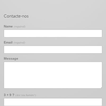
Contacte-nos
Name
(required)
Email
(required)
Message
3 + 9 ?
(Are you human?)