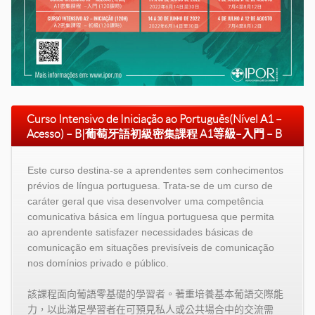
Curso Intensivo de Iniciação ao Português
(Nível A1 –
Acesso) – B
|
葡萄牙語初級密集課程
A1
等級–入門 – B
Este curso destina-se a aprendentes sem conhecimentos
prévios de língua portuguesa. Trata-se de um curso de
caráter geral que visa desenvolver uma competência
comunicativa básica em língua portuguesa que permita
ao aprendente satisfazer necessidades básicas de
comunicação em situações previsíveis de comunicação
nos domínios privado e público.
該課程面向葡語零基礎的學習者。著重培養基本葡語交際能
力，以此滿足學習者在可預見私人或公共場合中的交流需