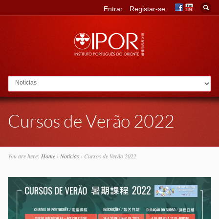
Entrar
Registar-se
Go to:
Cursos de Verão 2022
You are here:
Home
›
Notícias
›
Cursos de Verão 2022