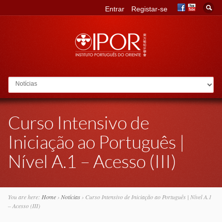
Entrar
Registar-se
Go to:
Curso Intensivo de
Iniciação ao Português |
Nível A.1 – Acesso (III)
You are here:
Home
›
Notícias
›
Curso Intensivo de Iniciação ao Português | Nível A.1
– Acesso (III)