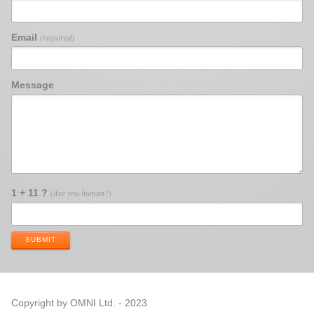
Email
(required)
Message
1 + 11 ?
(Are you human?)
SUBMIT
Copyright by OMNI Ltd. - 2023