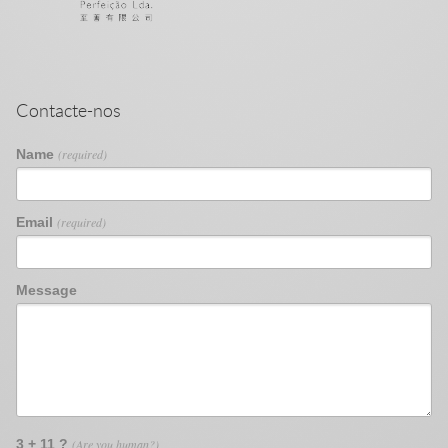
Contacte-nos
Name
(required)
Email
(required)
Message
3 + 11 ?
(Are you human?)