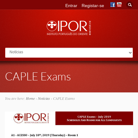
Entrar
Registar-se
Go to:
CAPLE Exams
You are here:
Home
›
Notícias
›
CAPLE Exams