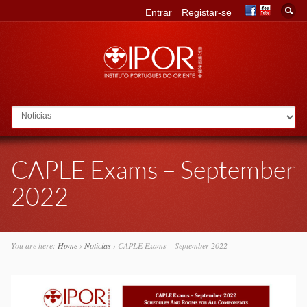
Entrar
Registar-se
Go to:
CAPLE Exams – September
2022
You are here:
Home
›
Notícias
›
CAPLE Exams – September 2022