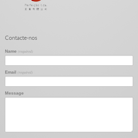
Contacte-nos
Name
(required)
Email
(required)
Message